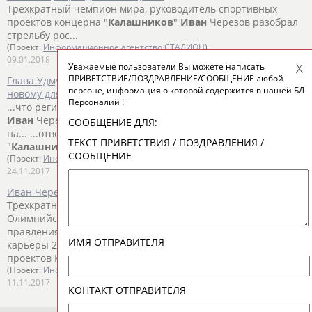
Трёхкратный чемпион мира, руководитель спортивных
проектов концерна "
Калашников
"
Иван
Черезов разобрал
стрельбу рос...
(Проект:
Информационное агентство СТАДИОН
)
09.01.2018
Уважаемые пользователи Вы можете написать
ПРИВЕТСТВИЕ/ПОЗДРАВЛЕНИЕ/СООБЩЕНИЕ любой
Глава Удмуртской Республики: Подход Ивана Черезова к
персоне, информация о которой содержится в нашей БД
новому для себя делу мне очень нравится
Персоналий !
...что региональную федерацию биатлона на днях возглавил
Иван
Черезов, с которым мы регулярно и полезно общаемся
СООБЩЕНИЕ ДЛЯ:
на... ...ответ на этот вопрос – я не знаю. Концерн
ТЕКСТ ПРИВЕТСТВИЯ / ПОЗДРАВЛЕНИЯ /
"
Калашников
" – это очень профессиональные люди, если...
СООБЩЕНИЕ
(Проект:
Информационное агентство СТАДИОН
)
24.11.2017
Иван Черезов возглавил Федерацию биатлона Удмуртии
Трехкратный чемпион мира и двукратный призер
Олимпийских игр
Иван
Черезов избран председателем
правления Федерации биатлона У... ...ания спортивной
ИМЯ ОТПРАВИТЕЛЯ
карьеры 2016 году был назначен руководителем спортивных
проектов Концерна "
Калашников
". ...
(Проект:
Информационное агентство СТАДИОН
)
11.11.2017
КОНТАКТ ОТПРАВИТЕЛЯ