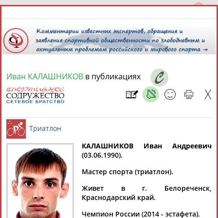
Иван КАЛАШНИКОВ
в публикациях
8 августа 2026 года,
22:18
СПОРТСМЕНЫ, ТРЕНЕРЫ И СПЕЦИАЛИСТЫ
КАЛАШНИКОВ Иван Андреевич
1
персона
Расширенный поиск
Найдено:
(03.06.1990).
Триатлон
Мастер спорта (триатлон).
Живет в г. Белореченск,
Краснодарский край.
Иван
Чемпион России (2014 - эстафета).