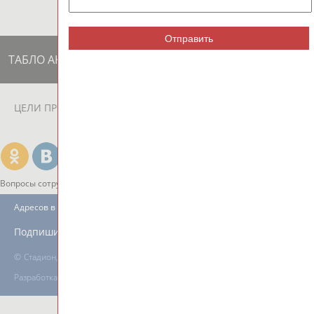
Отправить
ТАБЛО АКТИВНОСТИ
ЦЕЛИ ПРОЕКТА
КОНТАКТЫ
НАШИ КНОПКИ
РЕКЛАМА
Вопросы сотрудничества и совместной деятельности
inform@infosport.ru
Адресов в новостной рассылке: 996
Подпишись
©
Стадион, 1998-2026
Разработка и поддержка ООО НАИТ «Стадион»