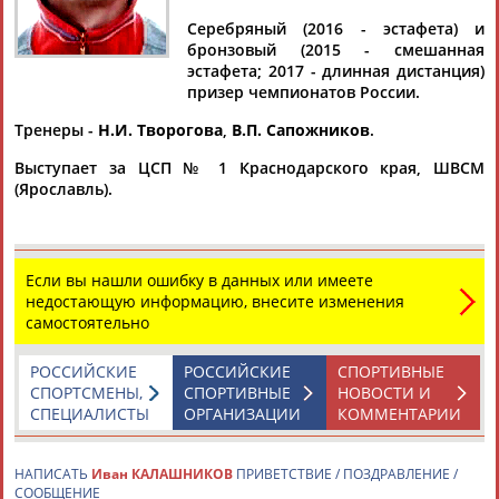
КАЛАШНИКОВ
Серебряный (2016 - эстафета) и
бронзовый (2015 - смешанная
эстафета; 2017 - длинная дистанция)
Ваш запрос: "Иван КАЛАШНИКОВ"
призер чемпионатов России.
Документы 1-10 из 22 найденных уникальных документов
Тренеры -
Н.И. Творогова
,
В.П. Сапожников
.
1
2
3
Выступает за ЦСП № 1 Краснодарского края, ШВСМ
(Ярославль).
На чемпионате России по триатлону определились
победители на длинной дистанции и в эстафете
...мужчин золото завоевал Илья Прасолов (08:03:26), вторым
Если вы нашли ошибку в данных или имеете
стал
Иван
Калашников
(08:19:24), третьим - Анатолий
недостающую информацию, внесите изменения
Федотов...
самостоятельно
(Проект:
Информационное агентство СТАДИОН
)
11.08.2025
РОССИЙСКИЕ
РОССИЙСКИЕ
СПОРТИВНЫЕ
Прыгуны в воду из России выступят на турнире в Дубае под
СПОРТСМЕНЫ,
СПОРТИВНЫЕ
НОВОСТИ И
национальным флагом
СПЕЦИАЛИСТЫ
ОРГАНИЗАЦИИ
КОММЕНТАРИИ
...чемпионка Европы среди юниоров Елизавета Кансо, а
также
Иван
Александров, Спартак Гаркуша, Виктория
Казанцева,... ...Александров, Спартак Гаркуша, Виктория
НАПИСАТЬ
Иван КАЛАШНИКОВ
ПРИВЕТСТВИЕ / ПОЗДРАВЛЕНИЕ /
Казанцева, Александр
Калашников
, Глеб Касьянов,
СООБЩЕНИЕ