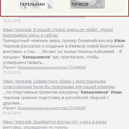
ПЕРЕЛЬМАН
ПУЧКОВ
Т
приступить к серийному производству новой биатлонной
(ПЕРЛЬМАН)
винтовки "Би-7-7" к к...
(Проект:
Информационное агентство СТАДИОН
)
14.02.2019
Иван Черезов: В нашей стране ждать не любят. Нужно
выигрывать здесь и сейчас
Трехкратный чемпион мира, призер Олимпийских игр
Иван
Черезов рассказал о создании в Ижевске новой биатлонной
винтовки, о том... ...бегают на лыжах Ульяны Кайшевой. - В
концерн "
Калашников
" вас пригласили, чтобы
усовершенствовать...
(Проект:
Информационное агентство СТАДИОН
)
15.05.2018
Иван Черезов: Совместные сборы с иностранными
спортсменами были бы полезными для нашей команды
...по спортивным проектам концерна "
Калашников
"
Иван
Черезов сравнил подготовку в российской сборной с
другими...
(Проект:
Информационное агентство СТАДИОН
)
03.04.2018
Иван Черезов: Ошибается всегда тот, у кого в руках
винтовка, оправдания не нужны