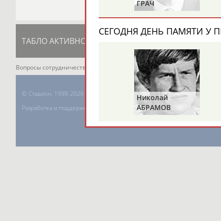
ГРАЧ
ПРИВАЛОВ
СЕГОДНЯ ДЕНЬ ПАМЯТИ У П
ТАБЛО АКТИВНОСТИ
ЦЕЛИ ПРОЕКТА
К
Вопросы сотрудничества и совместной деятельности
inform@infospor
©
Стадион, 1998-2026
Николай
АБРАМОВ
Разработка и поддержка ООО НАИТ «Стадион»