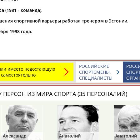
 (1981 - команда).
а рождения
по
чч
мм
год
чч
мм
год
шения спортивной карьеры работал тренером в Эстонии.
бря 1998 года.
РОССИЙСКИЕ
РОСС
 или имеете недостающую
СПОРТСМЕНЫ,
СПОР
 самостоятельно
СПЕЦИАЛИСТЫ
ОРГА
 ПЕРСОН ИЗ МИРА СПОРТА (35 ПЕРСОНАЛИЙ)
Анатолий
Анатолий
Вик