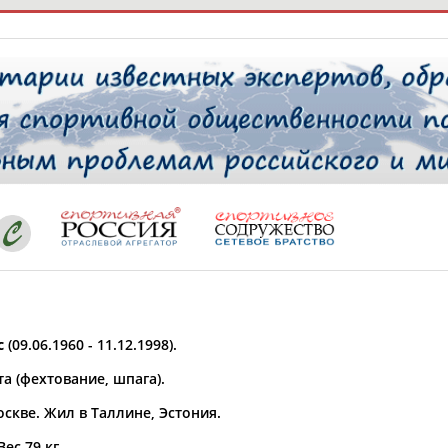
РЕСУРСНАЯ ПЛОЩАДКА
ТАБЛО АК
 специалисты
ставляет регион*
 выбран
с
(09.06.1960 - 11.12.1998).
* для действующих спортсменов
то рождения
а (фехтование, шпага).
 выбран
скве. Жил в Таллине, Эстония.
ион проживания
 выбран
Вес 79 кг.