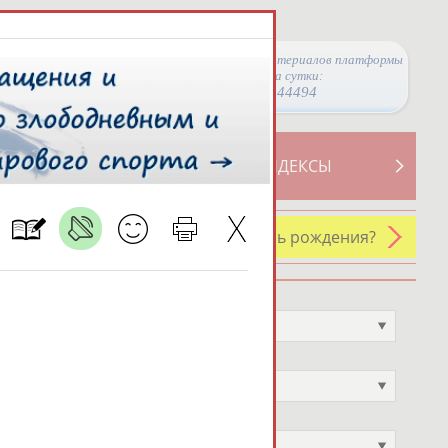
Просмотры материалов платформы
за сутки:
44494
ТИВНОСТИ
СВОДНЫЕ ИНДЕКСЫ
У кого сегодня день рождения?
Профессия
Не выбран
Спортивное звание
Не выбран
Учёное звание
Не выбран