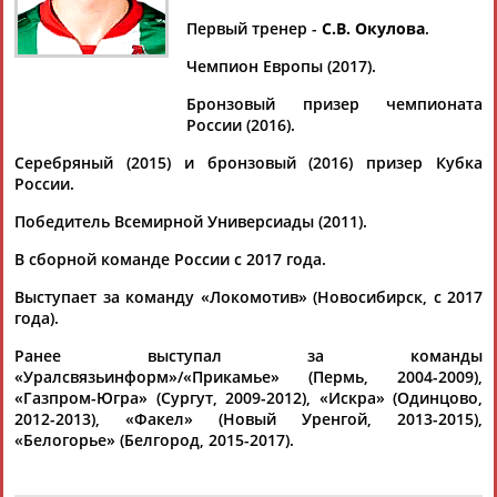
МАРТЫНЮК
Первый тренер -
С.В. Окулова
.
Чемпион Европы (2017).
Ваш запрос: "Роман Мартынюк"
Бронзовый призер чемпионата
Документы 1-10 из 17 найденных уникальных документов
России (2016).
Серебряный (2015) и бронзовый (2016) призер Кубка
1
2
России.
Назван состав мужской сборной России по волейболу на
Победитель Всемирной Универсиады (2011).
олимпийскую квалификацию Токио-2020
В сборной команде России с 2017 года.
...ев Антон (1997, Белогорье, Белгород) ЛИБЕРО Голубев
Валентин (1992, Белогорье)
Мартынюк
Роман
(1987,
Выступает за команду «Локомотив» (Новосибирск, с 2017
Локомотив Нс) ...
года).
(Проект:
Информационное агентство СТАДИОН
)
26.07.2019
Ранее выступал за команды
В США стартует мужской волейбольный "Финал Шести" Лиги
«Уралсвязьинформ»/«Прикамье» (Пермь, 2004-2009),
Наций
«Газпром-Югра» (Сургут, 2009-2012), «Искра» (Одинцово,
... Семышев Антон (1997, 201, Белогорье) Либеро
2012-2013), «Факел» (Новый Уренгой, 2013-2015),
Мартынюк
Роман
«Белогорье» (Белгород, 2015-2017).
(1987, 182, Локомотив Нс) Голубев Валентин (1992,...
(Проект:
Информационное агентство СТАДИОН
)
10.07.2019