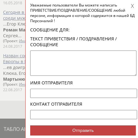
16.05.2018
Уважаемые пользователи Вы можете написать
ПРИВЕТСТВИЕ/ПОЗДРАВЛЕНИЕ/СООБЩЕНИЕ любой
Сегодня в Польше стартует чемпионат Европы по волейболу
персоне, информация о которой содержится в нашей БД
среди мужских команд
Персоналий !
...Егор Клюка, Егор Феоктистов либеро - Валентин Голубев,
СООБЩЕНИЕ ДЛЯ:
Роман
Мартынюк
. Сборная России под руководством
Сергея...
ТЕКСТ ПРИВЕТСТВИЯ / ПОЗДРАВЛЕНИЯ /
(Проект:
Информационное агентство СТАДИОН
)
СООБЩЕНИЕ
24.08.2017
Назван состав сборной России по волейболу на чемпионат
Европы в Польше
...ев доигровщики - Юрий Бережко, Дмитрий Волков, Егор
Клюка, Егор Феоктистов либеро - Валентин Голубев,
Роман
Мартынюк
. ...
ИМЯ ОТПРАВИТЕЛЯ
(Проект:
Информационное агентство СТАДИОН
)
22.08.2017
КОНТАКТ ОТПРАВИТЕЛЯ
ТАБЛО АКТИВНОСТИ
Отправить