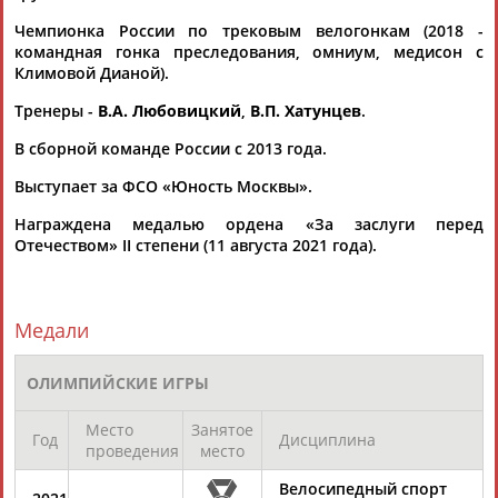
Адресов в новостной рассылке: 996
Чемпионка России по трековым велогонкам (2018 -
Подпишись
командная гонка преследования, омниум, медисон с
Климовой Дианой).
©
Стадион, 1998-2026
Тренеры -
В.А. Любовицкий
,
В.П. Хатунцев
.
Разработка и поддержка ООО НАИТ «Стадион»
В сборной команде России с 2013 года.
Выступает за ФСО «Юность Москвы».
Награждена медалью ордена «За заслуги перед
Отечеством» II степени (11 августа 2021 года).
Медали
ОЛИМПИЙСКИЕ ИГРЫ
Место
Занятое
Год
Дисциплина
проведения
место
Велосипедный спорт