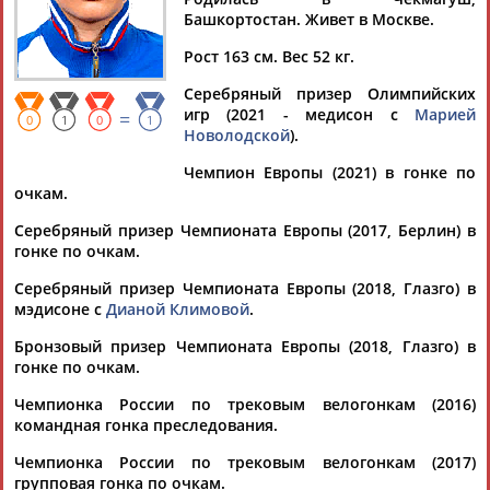
ХАТУНЦЕВА
Башкортостан. Живет в Москве.
Рост 163 см. Вес 52 кг.
Ваш запрос: "Гульназ ХАТУНЦЕВА (БАДЫКОВА)"
Серебряный призер Олимпийских
По условиям запроса публикаций нет
игр (2021 - медисон с
Марией
=
0
1
0
1
Новолодской
).
Чемпион Европы (2021) в гонке по
очкам.
Серебряный призер Чемпионата Европы (2017, Берлин) в
гонке по очкам.
ТАБЛО АКТИВНОСТИ
Серебряный призер Чемпионата Европы (2018, Глазго) в
мэдисоне с
Дианой Климовой
.
ЦЕЛИ ПРОЕКТА
КОНТАКТЫ
НАШИ КНОПКИ
РЕКЛАМА
Бронзовый призер Чемпионата Европы (2018, Глазго) в
гонке по очкам.
Чемпионка России по трековым велогонкам (2016)
командная гонка преследования.
Чемпионка России по трековым велогонкам (2017)
Вопросы сотрудничества и совместной деятельности
inform@infosport.ru
групповая гонка по очкам.