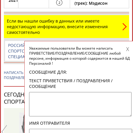
2021
2
(трек): Мэдисон
Если вы нашли ошибку в данных или имеете
недостающую информацию, внесите изменения
самостоятельно
РОССИЙСКИЕ
РОССИЙСКИЕ
СПОРТИВНЫЕ
Уважаемые пользователи Вы можете написать
СПОРТСМЕНЫ,
СПОРТИВНЫЕ
НОВОСТИ И
ПРИВЕТСТВИЕ/ПОЗДРАВЛЕНИЕ/СООБЩЕНИЕ любой
СПЕЦИАЛИСТЫ
ОРГАНИЗАЦИИ
КОММЕНТАРИИ
персоне, информация о которой содержится в нашей БД
Персоналий !
СООБЩЕНИЕ ДЛЯ:
НАПИСАТЬ
Гульназ ХАТУНЦЕВА (БАДЫКОВА)
ПРИВЕТСТВИЕ /
ПОЗДРАВЛЕНИЕ / СООБЩЕНИЕ
ТЕКСТ ПРИВЕТСТВИЯ / ПОЗДРАВЛЕНИЯ /
СООБЩЕНИЕ
СЕГОДНЯ ДЕНЬ РОЖДЕНИЯ У ПЕРСОН ИЗ МИРА
СПОРТА (33 ПЕРСОНАЛИЙ)
ВЕСЬ СПИСОК
ИМЯ ОТПРАВИТЕЛЯ