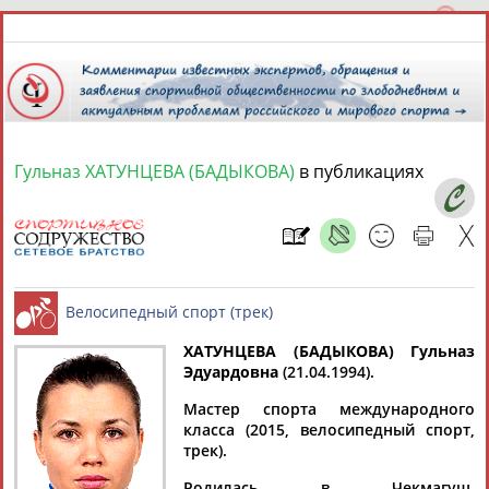
Гульназ ХАТУНЦЕВА (БАДЫКОВА)
в публикациях
7 августа 2026 года,
21:38
СПОРТСМЕНЫ, ТРЕНЕРЫ И СПЕЦИАЛИСТЫ
1
персона
Расширенный поиск
Найдено:
ХАТУНЦЕВА (БАДЫКОВА) Гульназ
Эдуардовна
(21.04.1994).
Мастер спорта международного
Велосипедный спорт (трек)
класса (2015, велосипедный спорт,
трек).
Гульназ
Родилась в Чекмагуш,