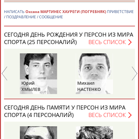
Адресов в новостной рассылке: 996
НАПИСАТЬ
Оксана МАРТИНЕС ХАУРЕГИ (ПОГРЕБНЯК)
ПРИВЕТСТВИЕ
/ ПОЗДРАВЛЕНИЕ / СООБЩЕНИЕ
Подпишись
©
Стадион, 1998-2026
СЕГОДНЯ ДЕНЬ РОЖДЕНИЯ У ПЕРСОН ИЗ МИРА
Разработка и поддержка ООО НАИТ «Стадион»
СПОРТА (25 ПЕРСОНАЛИЙ)
ВЕСЬ СПИСОК
Юрий
Михаил
Па
ХМЫЛЕВ
НАСТЕНКО
М
СЕГОДНЯ ДЕНЬ ПАМЯТИ У ПЕРСОН ИЗ МИРА
СПОРТА (4 ПЕРСОНАЛИЙ)
ВЕСЬ СПИСОК