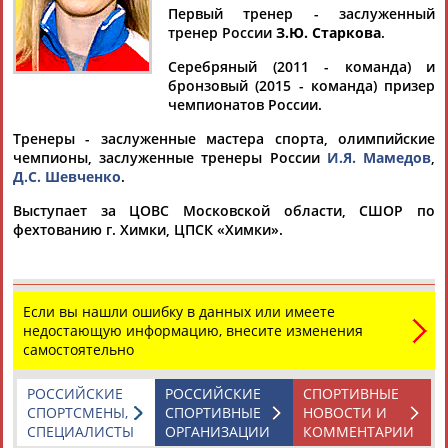
МАРТИНЕС
Первый тренер - заслуженный
ХАУРЕГИ
тренер России
З.Ю. Старкова
.
Серебряный (2011 - команда) и
Ваш запрос: "Оксана МАРТИНЕС ХАУРЕГИ
бронзовый (2015 - команда) призер
(ПОГРЕБНЯК)"
чемпионатов России.
По условиям запроса публикаций нет
Тренеры - заслуженные мастера спорта, олимпийские
чемпионы, заслуженные тренеры России
И.Я. Мамедов
,
Д.С. Шевченко
.
Выступает за ЦОВС Московской области, СШОР по
фехтованию г. Химки, ЦПСК «Химки».
ТАБЛО АКТИВНОСТИ
Если вы нашли ошибку в данных или имеете
недостающую информацию, внесите изменения
ЦЕЛИ ПРОЕКТА
КОНТАКТЫ
НАШИ КНОПКИ
РЕКЛАМА
самостоятельно
РОССИЙСКИЕ
РОССИЙСКИЕ
СПОРТИВНЫЕ
СПОРТСМЕНЫ,
СПОРТИВНЫЕ
НОВОСТИ И
СПЕЦИАЛИСТЫ
ОРГАНИЗАЦИИ
КОММЕНТАРИИ
Вопросы сотрудничества и совместной деятельности
inform@infosport.ru