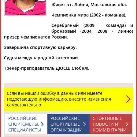
ЖУКОВА
Живет в г. Лобня, Московская обл.
Чемпионка мира (2002 - команда).
Ваш запрос: "Маргарита ЖУКОВА"
Серебряный (2009 - команда) и
бронзовый (2004, 2008 - лично)
Документы 1-10 из 15 найденных уникальных документов
призер чемпионатов России.
1
2
Завершила спортивную карьеру.
Судья международной категории.
Выставка "95 лет ГТО"
...программ Благотворительного фонда Владимира
Тренер-преподаватель ДЮСШ (Лобня).
Потанина),
Маргарита
Медведева (менеджер проектов
Благотворительного... ...Резаева Екатерина Сергеевна
(Музей спортивной славы ЦСКА),
Жукова
Анастасия
Сергеевна (куратор экспозиции в Старом...
Если вы нашли ошибку в данных или имеете
(Проект:
Информационное агентство СТАДИОН
)
недостающую информацию, внесите изменения
24.04.2026
самостоятельно
Назван состав сборной России на ЧЕ по стрельбе
...ний Боровой, Артем Черноусов. Пневматический пистолет,
РОССИЙСКИЕ
РОССИЙСКИЕ
СПОРТИВНЫЕ
10м. Юниорки:
Маргарита
Ломова, Дарья Лопатина, Регина
СПОРТСМЕНЫ,
СПОРТИВНЫЕ
НОВОСТИ И
Ризванова. ... ...Масленников. Пневматическая винтовка,
СПЕЦИАЛИСТЫ
ОРГАНИЗАЦИИ
КОММЕНТАРИИ
10м. Женщины: Анна
Жукова
, Мария Феклистова.