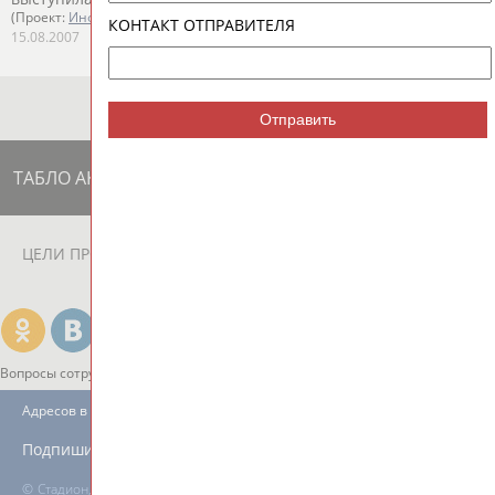
(Проект:
Информационное агентство СТАДИОН
)
КОНТАКТ ОТПРАВИТЕЛЯ
15.08.2007
Отправить
ТАБЛО АКТИВНОСТИ
ЦЕЛИ ПРОЕКТА
КОНТАКТЫ
НАШИ КНОПКИ
РЕКЛАМА
Вопросы сотрудничества и совместной деятельности
inform@infosport.ru
Адресов в новостной рассылке: 996
Подпишись
©
Стадион, 1998-2026