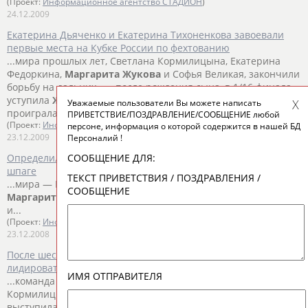
(Проект:
Информационное агентство СТАДИОН
)
24.12.2009
Екатерина Дьяченко и Екатерина Тихоненкова завоевали
первые места на Кубке России по фехтованию
...мира прошлых лет, Светлана Кормилицына, Екатерина
Федоркина,
Маргарита
Жукова
и Софья Великая, закончили
борьбу на дальних... ...после рождения сына, в 1/16 финала
уступила
Жуковой
— 6:15. Та, в свою очередь, в 1/8 финала
Уважаемые пользователи Вы можете написать
проиграла...
ПРИВЕТСТВИЕ/ПОЗДРАВЛЕНИЕ/СООБЩЕНИЕ любой
(Проект:
Информационное агентство СТАДИОН
)
персоне, информация о которой содержится в нашей БД
23.12.2009
Персоналий !
СООБЩЕНИЕ ДЛЯ:
Определились сильнейшие женские команды по сабле и по
шпаге
ТЕКСТ ПРИВЕТСТВИЯ / ПОЗДРАВЛЕНИЯ /
...мира — Екатерина Федоркина, Светлана Кормилицына и
СООБЩЕНИЕ
Маргарита
Жукова
, а также обладательница серебряной
и...
(Проект:
Информационное агентство СТАДИОН
)
23.12.2008
После шестого дня сборная России продолжает уверенно
лидировать на Универсиаде-2007
ИМЯ ОТПРАВИТЕЛЯ
...команда России (Екатерина Дьяченко, Светлана
Кормилицына,
Маргарита
Жукова
, Вероника Данилова)
выступила успешно,...