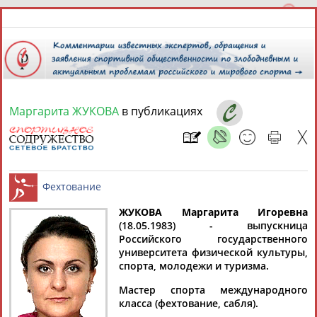
Маргарита ЖУКОВА
в публикациях
6 августа 2026 года,
07:33
СПОРТСМЕНЫ, ТРЕНЕРЫ И СПЕЦИАЛИСТЫ
ЖУКОВА Маргарита Игоревна
1
персона
Расширенный поиск
Найдено:
(18.05.1983) - выпускница
Российского государственного
Фехтование
университета физической культуры,
спорта, молодежи и туризма.
Мастер спорта международного
класса (фехтование, сабля).
Маргарита