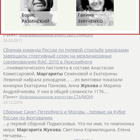
...Григорьян Кирилл, Коваленко Сергей, Седов Дмитрий,
Семёнова
Маргарита
, Барсукова Екатерина, Медведева
Борис
Галина
Ах
Светлана, Шалайкина... ...команды вошли: Пулевая стрельба
РАЗИНСКИЙ
ЗИНЧЕНКО
АН
Григорова Галина,
Жукова
Анна, Ивачёва Алина, Ченцова
Ольга, Панченко Евгений,...
(Проект:
Информационное агентство СТАДИОН
)
26.05.2011
Сборная команда России по пулевой стрельбе рекордами
завершила спортивный сезон на международных
соревнованиях RIAC-2010 в Люксембурге
...пневматического пистолета в составе Анастасии
Комиссаровой,
Маргариты
Семеновой и Екатерины
Левиной набрала рекордное... ...из винтовки показали
юниорки Екатерина Панкова, Анна
Жукова
и Марина
Андрейчикова. У них в общей сложности 1176...
(Проект:
Информационное агентство СТАДИОН
)
23.12.2010
Сборные Санкт-Петербурга и Москвы - первые на Кубке
России по фехтованию
...у первой сборной Подмосковья. Что ни имя, то чемпионка
мира:
Маргарита
Жукова
, Светлана Кормилицына, Елена
Нечаева,...