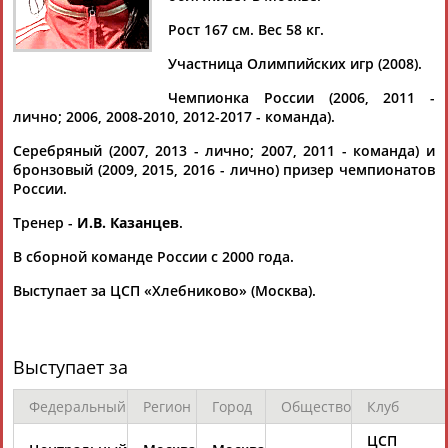
ПЕРОВА
Рост 167 см. Вес 58 кг.
Участница Олимпийских игр (2008).
Ваш запрос: "Александра ПЕРОВА"
Чемпионка России (2006, 2011 -
Документы 1-3 из 3 найденных уникальных документов
лично; 2006, 2008-2010, 2012-2017 - команда).
Чемпионат Европы по гребному слалому стартует в
Серебряный (2007, 2013 - лично; 2007, 2011 - команда) и
Словакии
бронзовый (2009, 2015, 2016 - лично) призер чемпионатов
...В соревновании каноистов в Словакии выступят капитан
России.
сборной
Александр
Липатов и Кирилл Сеткин, на
Тренер -
И.В. Казанцев
.
байдарках-одиночках -... ...Максим Шабанов, Артем
Прожерин, Марта Харитонова, Екатерина
Перова
и
В сборной команде России с 2000 года.
Александра
Перова
. На каноэ-двойках - Дмитрий...
(Проект:
Информационное агентство СТАДИОН
)
Выступает за ЦСП «Хлебниково» (Москва).
13.05.2016
Чемпионат мира по гребному слалому-2015. Состав сборной
России, расписание соревнований
Выступает за
...Губенко, Артём Прожерин Байдарка-одиночка среди
женщин -
Александра
Перова
, Марта Харитонова,
Екатерина
Перова
...
Федеральный
Регион
Город
Общество
Клуб
(Проект:
Информационное агентство СТАДИОН
)
15.09.2015
ЦСП