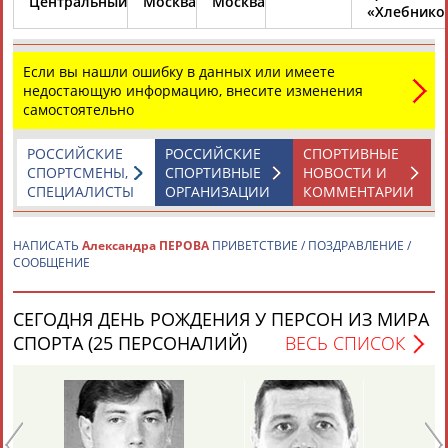
Центральный
Москва
Москва
«Хлебнико
Александр Липатов и Павел Эйгель не смогли выйти в финал
чемпионата мира по гребному слалому
Россияне
Александр
Липатов и Павел Эйгель не пробились
Если вы нашли ошибку в данных или имеете
в финал чемпионата мира по гребному слалому, который
недостающую информацию, внесите изменения
проходит в Праге ... ...ицы:
Александра
Перова
(12-е место),
самостоятельно
Екатерина
Перова
(23) и Марта Харитонова (26), сообщает
ИТАР-ТАСС. ...
(Проект:
РОССИЙСКИЕ
Информационное агентство СТАДИОН
РОССИЙСКИЕ
)
СПОРТИВНЫЕ
14.09.2013
СПОРТСМЕНЫ,
СПОРТИВНЫЕ
НОВОСТИ И
СПЕЦИАЛИСТЫ
ОРГАНИЗАЦИИ
КОММЕНТАРИИ
НАПИСАТЬ
Александра ПЕРОВА
ПРИВЕТСТВИЕ / ПОЗДРАВЛЕНИЕ /
СООБЩЕНИЕ
ТАБЛО АКТИВНОСТИ
СЕГОДНЯ ДЕНЬ РОЖДЕНИЯ У ПЕРСОН ИЗ МИРА
СПОРТА (25 ПЕРСОНАЛИЙ)
ВЕСЬ СПИСОК
ЦЕЛИ ПРОЕКТА
КОНТАКТЫ
НАШИ КНОПКИ
РЕКЛАМА