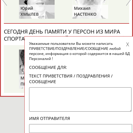
Вопросы сотрудничества и совместной деятельности
inform@infosport.ru
Юрий
Михаил
Па
ХМЫЛЕВ
НАСТЕНКО
М
Адресов в новостной рассылке: 996
Подпишись
СЕГОДНЯ ДЕНЬ ПАМЯТИ У ПЕРСОН ИЗ МИРА
СПОРТА (4 ПЕРСОНАЛИЙ)
ВЕСЬ СПИСОК
©
Стадион, 1998-2026
Уважаемые пользователи Вы можете написать
Разработка и поддержка ООО НАИТ «Стадион»
ПРИВЕТСТВИЕ/ПОЗДРАВЛЕНИЕ/СООБЩЕНИЕ любой
персоне, информация о которой содержится в нашей БД
Персоналий !
СООБЩЕНИЕ ДЛЯ:
ТЕКСТ ПРИВЕТСТВИЯ / ПОЗДРАВЛЕНИЯ /
Михаил
Николай
Ви
СООБЩЕНИЕ
ПЕРЕЛЬМАН
ПУЧКОВ
Т
(ПЕРЛЬМАН)
ИМЯ ОТПРАВИТЕЛЯ