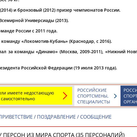
2014) и бронзовый (2012) призер чемпионатов России.
а рождения
по
чч
мм
год
чч
мм
год
Всемирной Универсиады (2013).
манде России с 2011 года.
 команду «Локомотив-Кубань» (Краснодар, с 2016).
ал за команды «Динамо» (Москва, 2009-2011), «Нижний Новго
зидента Российской Федерации (19 июля 2013 года).
РОССИЙСКИЕ
РОСС
 или имеете недостающую
СПОРТСМЕНЫ,
СПОР
 самостоятельно
СПЕЦИАЛИСТЫ
ОРГА
ПРИВЕТСТВИЕ / ПОЗДРАВЛЕНИЕ / СООБЩЕНИЕ
 ПЕРСОН ИЗ МИРА СПОРТА (35 ПЕРСОНАЛИЙ)