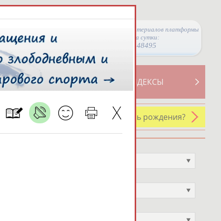
Просмотры материалов платформы
за сутки:
48495
ТИВНОСТИ
СВОДНЫЕ ИНДЕКСЫ
У кого сегодня день рождения?
Профессия
Не выбран
Спортивное звание
Не выбран
Учёное звание
Не выбран