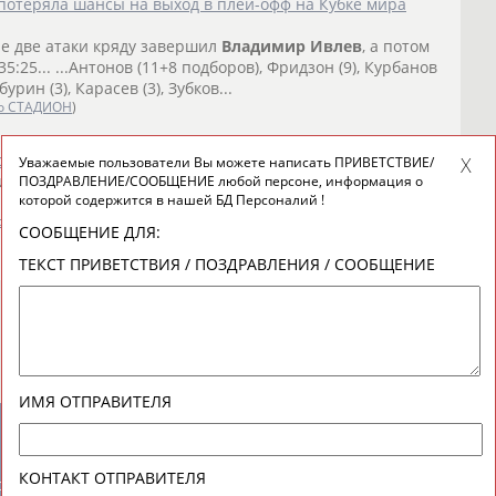
 потеряла шансы на выход в плей-офф на Кубке мира
не две атаки кряду завершил
Владимир
Ивлев
, а потом
:25... ...Антонов (11+8 подборов), Фридзон (9), Курбанов
бурин (3), Карасев (3), Зубков...
о СТАДИОН
)
ии по баскетболу на Кубок мира-2019
Уважаемые пользователи Вы можете написать ПРИВЕТСТВИЕ/
мки", 29 лет, 205 см),
Владимир
Ивлев
("Локомотив-
ПОЗДРАВЛЕНИЕ/СООБЩЕНИЕ любой персоне, информация о
которой содержится в нашей БД Персоналий !
о СТАДИОН
)
СООБЩЕНИЕ ДЛЯ:
ТЕКСТ ПРИВЕТСТВИЯ / ПОЗДРАВЛЕНИЯ / СООБЩЕНИЕ
ИМЯ ОТПРАВИТЕЛЯ
новостной рассылке: 996
КОНТАКТ ОТПРАВИТЕЛЯ
сь