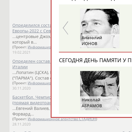
Определился состав сборной России по баскетболу на о
Европы-2022 с Северной Македонией
...центровые Джоэл Боломбой (ЦСКА),
Владимир
Ивлев
(
Александр
Анатолий
который в...
ПРИВАЛОВ
ИОНОВ
(Проект:
Информационное агентство СТАДИОН
)
19.02.2021
СЕГОДНЯ ДЕНЬ ПАМЯТИ У П
Определен состав сборной России на матч квалификации
Италии
...Лопатин (ЦСКА), Евгений Валиев, Андрей Воронцевич,
("ПАРМА"). Состав сборной Италии:...
(Проект:
Информационное агентство СТАДИОН
)
30.11.2020
Баскетбол. Чемпионат Европы 2022. Мужчины. Отборочны
Николай
(прямая видеотрансляция)
АБРАМОВ
...Евгений Валиев, Андрей Воронцевич, центровой
Влади
Форвард...
(Проект:
Информационное агентство СТАДИОН
)
28.11.2020