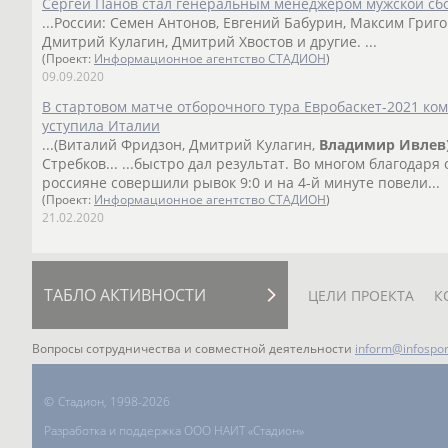
Сергей Панов стал генеральным менеджером мужской сбо
...России: Семен Антонов, Евгений Бабурин, Максим Григ
Дмитрий Кулагин, Дмитрий Хвостов и другие. ...
(Проект:
Информационное агентство СТАДИОН
)
09.09.2020
В стартовом матче отборочного тура Евробаскет-2021 ко
уступила Италии
...(Виталий Фридзон, Дмитрий Кулагин,
Владимир
Ивлев
Стребков... ...быстро дал результат. Во многом благодар
россияне совершили рывок 9:0 и на 4-й минуте повели...
(Проект:
Информационное агентство СТАДИОН
)
21.02.2020
ТАБЛО АКТИВНОСТИ
ЦЕЛИ ПРОЕКТА
К
Вопросы сотрудничества и совместной деятельности
inform@infospor
©
Стадион, 1998-2026
Разработка и поддержка ООО НАИТ «Стадион»