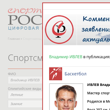
Главная »
Спортсмены, тренеры и специалисты
Спортсмены, тренеры и
Владимир ИВЛЕВ
в публикация
Баскетбол
ФИО
Пред
Не
ИВЛЕВ Влад
Олимпийские виды спорта
Мес
Мастер спор
Летние
Не
Родился в М
Рег
Зимние
Не
Рост 207 см. 