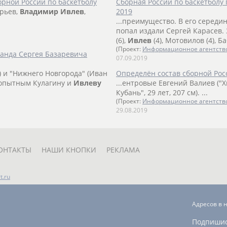
рной России по баскетболу
Cборная России по баскетболу
орьев,
Владимир
Ивлев
,
2019
...преимущество. В его середи
попал издали Сергей Карасев. 35
(6),
Ивлев
(4), Мотовилов (4), Ба
(Проект:
Информационное агентств
манда Сергея Базаревича
07.09.2019
) и "Нижнего Новгорода" (Иван
Определён состав сборной Росс
я опытным Кулагину и
Ивлеву
...ентровые Евгений Валиев ("Хи
Кубань", 29 лет, 207 см). ...
(Проект:
Информационное агентств
29.08.2019
ОНТАКТЫ
НАШИ КНОПКИ
РЕКЛАМА
t.ru
Адресов в 
Подпиши