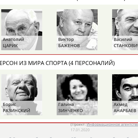
1
2
тборочный матч чемпионата
Объявлен состав мужской сборн
ЧЕ-2021 с Италией
"ПАРМА"). Для Комолова,
...Ильницкий ("Локомотив-Куба
Анатолий
Виктор
Василий
Артем Клименко...
ЦАРИК
БАЖЕНОВ
СТАНКОВИ
(Проект:
Информационное агентств
20.02.2020
ЕРСОН ИЗ МИРА СПОРТА (4 ПЕРСОНАЛИЙ)
 Евробаскета-2022 против
Мужская сборная России по ба
чемпионата Европы-2021
 центровой
Владимир
Ивлев
...("Автодор", Саратов, 19 лет,
29 лет, 207 см),...
(Проект:
Информационное агентств
18.02.2020
й турнир. Эстония - Россия
В мужскую сборную России на 
Борис
Галина
Ахмед
24 игрока
РАЗИНСКИЙ
ЗИНЧЕНКО
АНАРБАЕВ
мир
Ивлев
("ПАРМА").
...204 см), Артём Забелин ("ПАРМ
Кубань", 29 лет, 207 см),...
(Проект:
Информационное агентств
17.01.2020