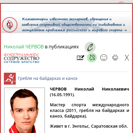
Николай ЧЕРВОВ
в публикациях
7 августа 2026 года,
12:03
СПОРТСМЕНЫ, ТРЕНЕРЫ И СПЕЦИАЛИСТЫ
ЧЕРВОВ Николай Николаевич
1
персона
Расширенный поиск
Найдено:
(16.05.1991).
Гребля на байдарках и каноэ
Мастер спорта международного
класса (2011, гребля на байдарках и
каноэ, байдарка).
Живет в г. Энгельс, Саратовская обл.
Николай