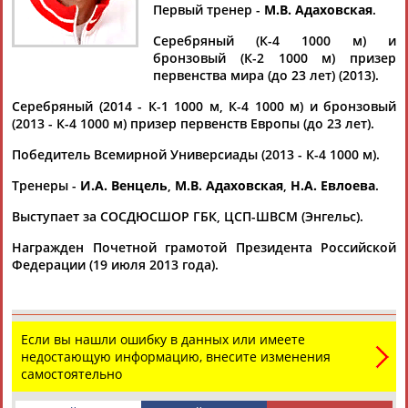
ЧЕРВОВ
Первый тренер -
М.В. Адаховская
.
Серебряный (К-4 1000 м) и
бронзовый (К-2 1000 м) призер
Ваш запрос: "Николай ЧЕРВОВ"
первенства мира (до 23 лет) (2013).
Документы 1-8 из 8 найденных уникальных документов
Серебряный (2014 - К-1 1000 м, К-4 1000 м) и бронзовый
(2013 - К-4 1000 м) призер первенств Европы (до 23 лет).
Сегодня в Белграде стартует чемпионат Европы по гребле
на байдарках и каноэ. Состав сборной России
Победитель Всемирной Универсиады (2013 - К-4 1000 м).
...м), Александр Сергеев (500 м), Владислав Блинцов (1000
Тренеры -
И.А. Венцель
,
М.В. Адаховская
,
Н.А. Евлоева
.
м),
Николай
Червов
(5000 м), Кирилл Ляпунов и Александр
Дьяченко...
Выступает за СОСДЮСШОР ГБК, ЦСП-ШВСМ (Энгельс).
(Проект:
Информационное агентство СТАДИОН
)
08.06.2018
Награжден Почетной грамотой Президента Российской
Назван состав сборной России на ЧМ-2017 по гребле на
Федерации (19 июля 2013 года).
байдарках и каноэ в Чехии
...Ершов, Олег Гусев, Владислав Блинцов (четверка, 1500 м),
Николай
Червов
(одиночка, 5000 м), Кирилл Ляпунов,
Александр... ...500 м), Александр Сергеев, Василий Погребан,
Если вы нашли ошибку в данных или имеете
Руслан Мамутов,
Червов
(четверка, 1000 м). В женскую
недостающую информацию, внесите изменения
команду вошли Елена...
самостоятельно
(Проект:
Информационное агентство СТАДИОН
)
20.08.2017