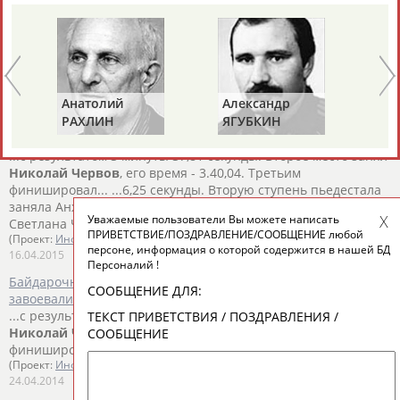
гребле на байдарках и каноэ в Дании
...в соревнованиях четверок, байдарочники Дмитрий Екимов
и
Николай
Червов
стали третьими на дистанции 1000
метров в...
(Проект:
Информационное агентство СТАДИОН
)
01.06.2015
Анатолий
Александр
Ге
РАХЛИН
ЯГУБКИН
ТУ
Байдарочники Дмитрий Екимов и Юлиана Салахова -
обладатели Кубка России
...с результатом 3 минуты 37,81 секунды. Второе место занял
Николай
Червов
, его время - 3.40,04. Третьим
финишировал... ...6,25 секунды. Вторую ступень пьедестала
заняла Анжелика
Червова
(4.10,47), бронзу завоевала
Уважаемые пользователи Вы можете написать
Светлана Черниговская...
ПРИВЕТСТВИЕ/ПОЗДРАВЛЕНИЕ/СООБЩЕНИЕ любой
(Проект:
Информационное агентство СТАДИОН
)
персоне, информация о которой содержится в нашей БД
16.04.2015
Персоналий !
Байдарочники Василий Погребан и Светлана Черниговская
СООБЩЕНИЕ ДЛЯ:
завоевали Кубок России
...с результатом 3 минуты 32,72 секунды. Второе место занял
ТЕКСТ ПРИВЕТСТВИЯ / ПОЗДРАВЛЕНИЯ /
Николай
Червов
, его время - 3.34,43. Третьим
СООБЩЕНИЕ
финишировал Павел...
(Проект:
Информационное агентство СТАДИОН
)
24.04.2014