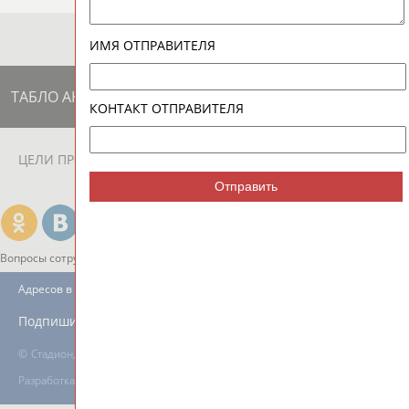
ИМЯ ОТПРАВИТЕЛЯ
ТАБЛО АКТИВНОСТИ
КОНТАКТ ОТПРАВИТЕЛЯ
ЦЕЛИ ПРОЕКТА
КОНТАКТЫ
НАШИ КНОПКИ
РЕКЛАМА
Отправить
Вопросы сотрудничества и совместной деятельности
inform@infosport.ru
Адресов в новостной рассылке: 996
Подпишись
©
Стадион, 1998-2026
Разработка и поддержка ООО НАИТ «Стадион»