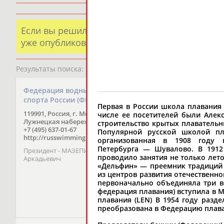
Если вы решили разместить информацию о х
уже опубликованных данных и хотите ее испр
Результаты поиска:
1 организаций
Федерация водных видов
спорта России (ФВВСР)
Первая в России школа плавания 
119991, Россия, г. Москва,
числе ее посетителей были Алекс
Лужнецкая набережная, д. 8
строительство крытых плавательн
+7 (495) 637-01-67
Популярной русской школой пл
http://russwimming.ru/
организованная в 1908 году 
Петербурга — Шувалово. В 1912
Президент - МАЗЕПИН Дмитрий
проводило занятия не только лето
Аркадьевич
«Дельфин» — преемник традиций 
из центров развития отечественно
первоначально объединяла три во
федерация плавания) вступила в 
плавания (LEN) В 1954 году разд
преобразована в Федерацию плаван