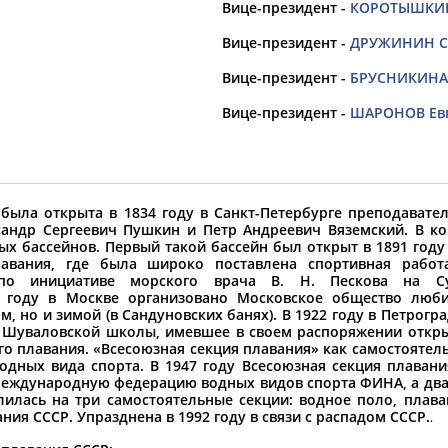
Вице-президент -
КОРОТЫШКИН 
Вице-президент -
ДРУЖИНИН Ст
орошо известной вам спортивной организации ил
Вице-президент -
БРУСНИКИНА 
авить, пожалуйста, вы можете это сделать самост
Вице-президент -
ШАРОНОВ Евг
была открыта в 1834 году в Санкт-Петербурге преподавате
андр Сергеевич Пушкин и Петр Андреевич Вяземский. В ко
ых бассейнов. Первый такой бассейн был открыт в 1891 году
авания, где была широко поставлена спортивная работа
по инициативе морского врача В. Н. Пескова на С
 году в Москве организовано Московское общество люби
м, но и зимой (в Сандуновских банях). В 1922 году в Петрогр
Шуваловской школы, имевшее в своем распоряжении откры
го плавания. «Всесоюзная секция плавания» как самостоятель
дных вида спорта. В 1947 году Всесоюзная секция плавани
Международную федерацию водных видов спорта ФИНА, а два 
елилась на три самостоятельные секции: водное поло, плава
ия СССР. Упразднена в 1992 году в связи с распадом СССР.
.