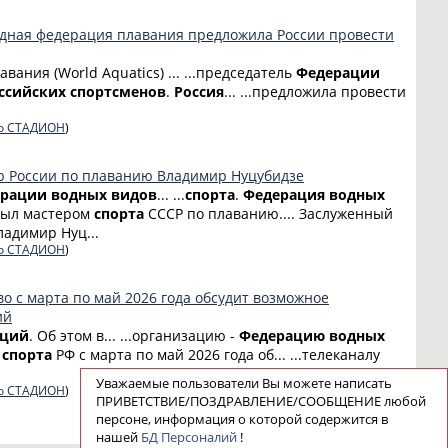
ная федерация плавания предложила России провести
авания (World Aquatics) ... ...председатель
Федерации
ссийских
спортсменов
.
Россия
... ...предложила провести
о СТАДИОН
)
р России по плаванию Владимир Нуцубидзе
ерации
водных
видов
... ...
спорта
.
Федерация
водных
е был мастером
спорта
СССР по плаванию.... Заслуженный
адимир Нуц...
о СТАДИОН
)
о с марта по май 2026 года обсудит возможное
ий
аций
. Об этом в... ...организацию -
Федерацию
водных
о
спорта
РФ с марта по май 2026 года об... ...телеканалу
Уважаемые пользователи Вы можете написать
о СТАДИОН
)
ПРИВЕТСТВИЕ/ПОЗДРАВЛЕНИЕ/СООБЩЕНИЕ любой
персоне, информация о которой содержится в
нашей
БД Персоналий
!