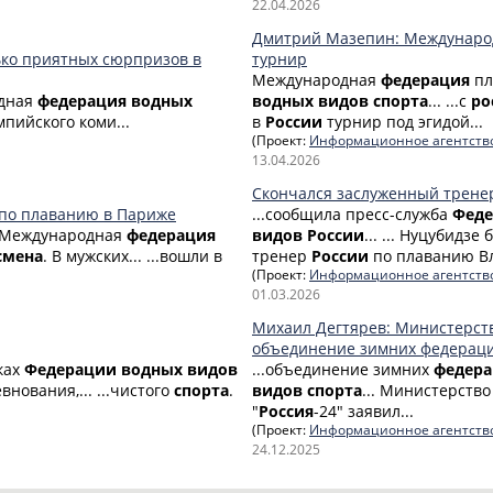
22.04.2026
Дмитрий Мазепин: Международ
ько приятных сюрпризов в
турнир
Международная
федерация
пл
одная
федерация
водных
водных
видов
спорта
... ...с
ро
пийского коми...
в
России
турнир под эгидой...
(Проект:
Информационное агентств
13.04.2026
Скончался заслуженный трене
 по плаванию в Париже
...сообщила пресс-служба
Фед
...Международная
федерация
видов
России
... ... Нуцубидз
смена
. В мужских... ...вошли в
тренер
России
по плаванию Вл
(Проект:
Информационное агентств
01.03.2026
Михаил Дегтярев: Министерств
объединение зимних федерац
мках
Федерации
водных
видов
...объединение зимних
федер
нования,... ...чистого
спорта
.
видов
спорта
... Министерств
"
Россия
-24" заявил...
(Проект:
Информационное агентств
24.12.2025