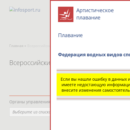
Артистическое
плавание
Плавание
Главная »
Всероссийские спортивные организации
Федерация водных видов спо
Всероссийские спортивные организаци
Если вы нашли ошибку в данных 
имеете недостающую информаци
внесите изменения самостоятел
Органы управления, федерации, ВУЗы, Академии и т.п.
Выберите из списка