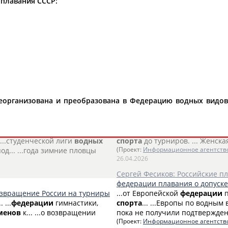
 плавания СССР:
"
1
2
3
4
...
8
9
10
реорганизована и преобразована в Федерацию водных видов
астие в Кубке Мира по
Российские ватерполистки ста
...году. Международная
федер
 ...студенческой лиги
водных
спорта
до турниров. ... Женск
д... ...года зимние пловцы
(Проект:
Информационное агентств
26.04.2026
Сергей Фесиков: Российские п
федерации плавания о допуск
озвращение России на турниры
...от Европейской
федерации
п
 ...
федерации
гимнастики,
спорта
... ...Европы по водным
менов
к... ...о возвращении
пока не получили подтверждени
(Проект:
Информационное агентств