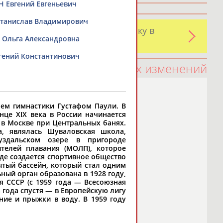
Евгений Евгеньевич
анислав Владимирович
и обнаружили какую-либо ошибку в
Ольга Александровна
оятельно
ений Константинович
100 последних изменений
лем гимнастики Густафом Паули. В
нце XIX века в России начинается
 в Москве при Центральных банях.
, являлась Шуваловская школа,
уздальском озере в пригороде
телей плавания (МОЛП), которое
аде создается спортивное общество
тый бассейн, который стал одним
ный орган образована в 1928 году,
я СССР (с 1959 года — Всесоюзная
года спустя — в Европейскую лигу
ние и прыжки в воду. В 1959 году