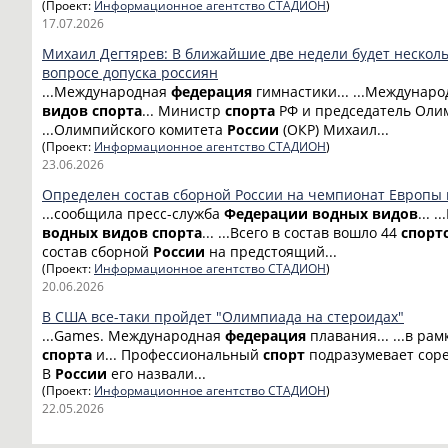
(Проект:
Информационное агентство СТАДИОН
)
17.07.2026
Михаил Дегтярев: В ближайшие две недели будет нескол
вопросе допуска россиян
...Международная
федерация
гимнастики... ...Междунар
видов
спорта
... Министр
спорта
РФ и председатель Олим
...Олимпийского комитета
России
(ОКР) Михаил...
(Проект:
Информационное агентство СТАДИОН
)
23.06.2026
Определен состав сборной России на чемпионат Европы
...сообщила пресс-служба
Федерации
водных
видов
... 
водных
видов
спорта
... ...Всего в состав вошло 44
спорт
состав сборной
России
на предстоящий...
(Проект:
Информационное агентство СТАДИОН
)
20.06.2026
В США все-таки пройдет "Олимпиада на стероидах"
...Games. Международная
федерация
плавания... ...в ра
спорта
и... Профессиональный
спорт
подразумевает сорев
В
России
его назвали...
(Проект:
Информационное агентство СТАДИОН
)
22.05.2026