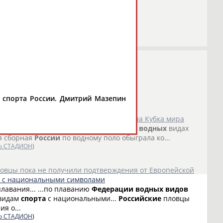
 спорта России. Дмитрий Мазепин
ли победительницами второго дивизиона Кубка мира
ация
водных
видов
... ...йских атлетов в
водных
видах
ая сборная
России
по водному поло обыграла ко...
о СТАДИОН
)
ловцы пока не получили подтверждения от Европейской
е с национальными символами
лавания... ...по плаванию
Федерации
водных
видов
 видам
спорта
с национальными...
Российские
пловцы
я о...
о СТАДИОН
)