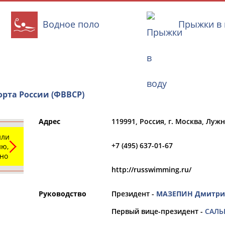
Водное поло
Прыжки в 
рта России (ФВВСР)
и
РЕСУРСНАЯ ПЛОЩАДКА
ТАБЛО АК
Адрес
119991, Россия, г. Москва, Луж
или
+7 (495) 637-01-67
ю,
ьно
http://russwimming.ru/
Вид спорта
Руководство
Выберите из списка
Президент -
МАЗЕПИН Дмитри
Первый вице-президент -
САЛЬ