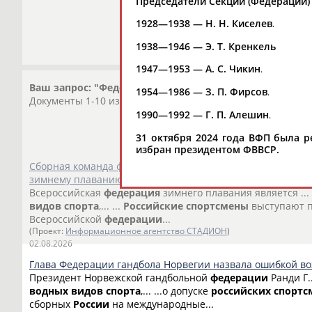
Председатели Секции (Федерации)
1928—1938 — Н. Н. Киселев
.
1938—1946 — Э. Т. Кренкель
1947—1953 — А. С. Чикин
.
Ваш запрос: "Федерация водных видов спорта России
1954—1986 — З. П. Фирсов
.
Документы 1-10 из 93 найденных уникальных документов
1990—1992 — Г. П. Алешин
.
31 октября 2024 года ВФП была 
избран президентом ФВВСР.
Сборная команда федерации зимнего плавания примет уч
зимнему плаванию в Аргентине
Всероссийская
федерация
зимнего плавания является ...
видов
спорта
,... ...
Российские
спортсмены
выступают по
Всероссийской
федерации
...
(Проект:
Информационное агентство СТАДИОН
)
02.08.2026
Глава Федерации гандбола Норвегии назвала ошибкой в
Президент Норвежской гандбольной
федерации
Ранди Г...
водных
видов
спорта
,... ...о допуске
российских
спортс
сборных
России
на международные...