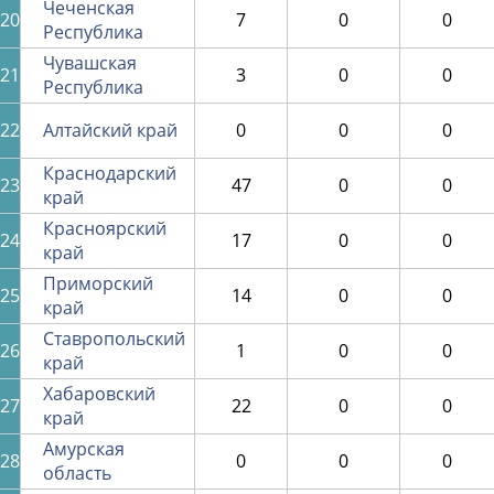
Чеченская
20
7
0
0
Республика
Чувашская
21
3
0
0
Республика
22
Алтайский край
0
0
0
Краснодарский
23
47
0
0
край
Красноярский
24
17
0
0
край
Приморский
25
14
0
0
край
Ставропольский
26
1
0
0
край
Хабаровский
27
22
0
0
край
Амурская
28
0
0
0
область