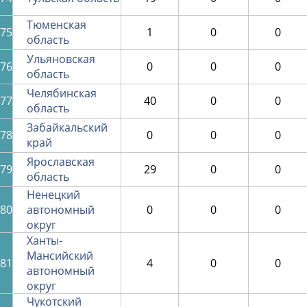
Тюменская
75
1
0
0
область
Ульяновская
76
0
0
0
область
Челябинская
77
40
0
0
область
Забайкальский
78
0
0
0
край
Ярославская
79
29
0
0
область
Ненецкий
80
автономный
0
0
0
округ
Ханты-
Мансийский
81
4
0
0
автономный
округ
Чукотский