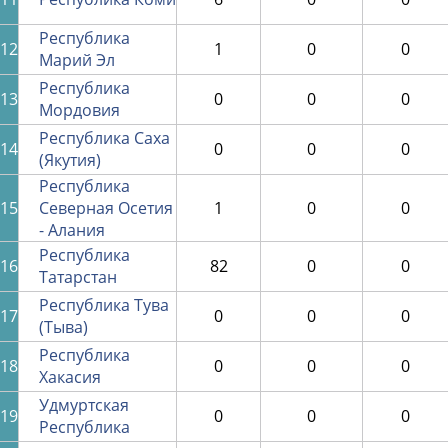
Республика
12
1
0
0
Марий Эл
Республика
13
0
0
0
Мордовия
Республика Саха
14
0
0
0
(Якутия)
Республика
15
Северная Осетия
1
0
0
- Алания
Республика
16
82
0
0
Татарстан
Республика Тува
17
0
0
0
(Тыва)
Республика
18
0
0
0
Хакасия
Удмуртская
19
0
0
0
Республика