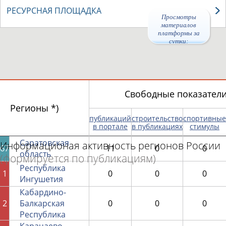
РЕСУРСНАЯ ПЛОЩАДКА
Просмотры
материалов
платформы за
сутки:
Свободные показатели 
Регионы *)
публикаций
строительство
спортивные
в портале
в публикациях
стимулы
Саратовская
Информационая активность регионов России
67
11
0
0
область
(формируется по публикациям)
Республика
1
0
0
0
Ингушетия
Кабардино-
2
Балкарская
0
0
0
Республика