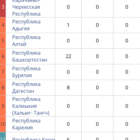
Карачаево-
3
Черкесская
0
0
0
Республика
Республика
4
1
0
0
Адыгея
Республика
5
0
0
0
Алтай
Республика
6
22
0
0
Башкортостан
Республика
7
0
0
0
Бурятия
Республика
8
8
0
0
Дагестан
Республика
9
Калмыкия
0
0
0
(Хальмг- Тангч)
Республика
10
0
0
0
Карелия
11
Республика Коми
6
0
0