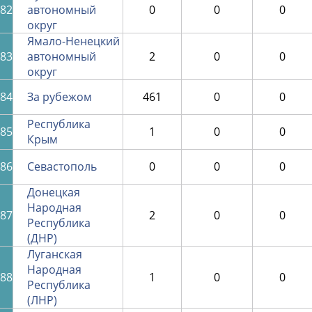
82
автономный
0
0
0
округ
Ямало-Ненецкий
83
автономный
2
0
0
округ
84
За рубежом
461
0
0
Республика
85
1
0
0
Крым
86
Севастополь
0
0
0
Донецкая
Народная
87
2
0
0
Республика
(ДНР)
Луганская
Народная
88
1
0
0
Республика
(ЛНР)